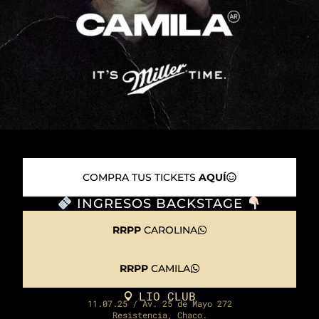
COMPRA TUS TICKETS
AQUÍ
INGRESOS BACKSTAGE
RRPP
CAROLINA
RRPP
CAMILA
LIO CLUB
11.07.25 / Av. 25 de Mayo 272
Resistencia, Chaco.